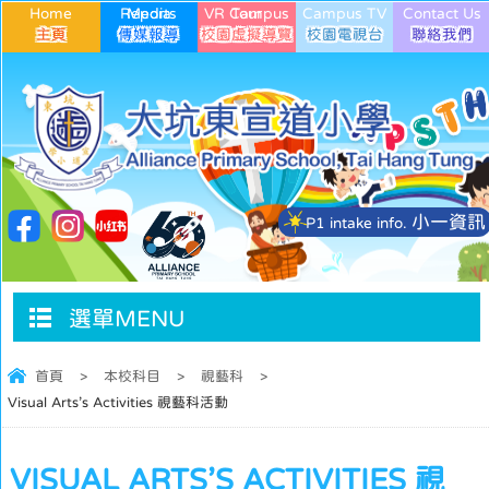
Home
Media Reports
VR Campus Tour
Campus TV
Contact Us
小一資訊
P1 intake info.
選單MENU
首頁
>
本校科目
>
視藝科
>
Visual Arts’s Activities 視藝科活動
VISUAL ARTS’S ACTIVITIES 視