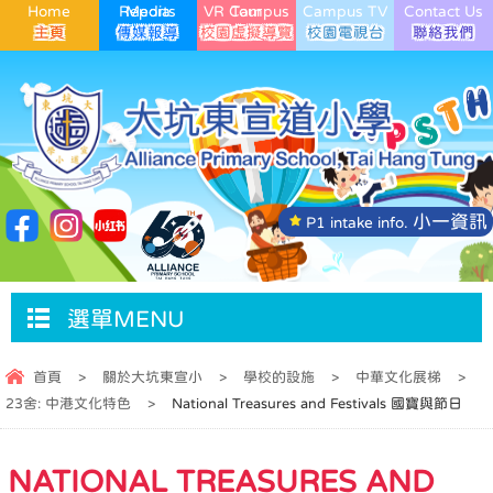
Home
Media Reports
VR Campus Tour
Campus TV
Contact Us
小一資訊
P1 intake info.
選單MENU
首頁
>
關於大坑東宣小
>
學校的設施
>
中華文化展梯
>
23舍: 中港文化特色
>
National Treasures and Festivals 國寶與節日
NATIONAL TREASURES AND