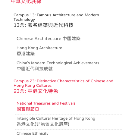
中華文化展梯
Campus 13: Famous Architecture and Modern
Technology
13舍: 著名建築與近代科技
Chinese Architecture 中國建築
Hong Kong Architecture
香港建築
China’s Modern Technological Achievements
中國近代科技成就
Campus 23: Distinctive Characteristics of Chinese and
Hong Kong Cultures
23舍: 中港文化特色
National Treasures and Festivals
國寶與節日
Intangible Cultural Heritage of Hong Kong
香港文化(非物質文化遺產)
Chinese Ethnicity