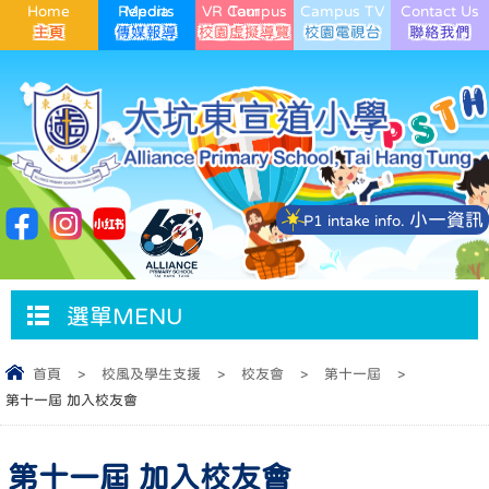
Home
Media Reports
VR Campus Tour
Campus TV
Contact Us
小一資訊
P1 intake info.
選單MENU
首頁
>
校風及學生支援
>
校友會
>
第十一屆
>
第十一屆 加入校友會
第十一屆 加入校友會