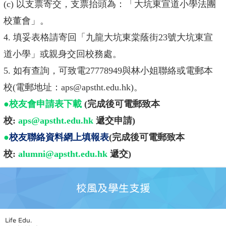
(c) 以支票寄交，支票抬頭為：「大坑東宣道小學法團
校董會」。
4. 填妥表格請寄回「九龍大坑東棠蔭街23號大坑東宣
道小學」或親身交回校務處。
5. 如有查詢，可致電27778949與林小姐聯絡或電郵本
校(電郵地址：aps@apstht.edu.hk)。
●校友會申請表下載
(完成後可電郵致本
校:
aps@apstht.edu.hk
遞交申請)
●
校友聯絡資料網上填報表
(完成後可電郵致本
校:
alumni@apstht.edu.hk
遞交)
校風及學生支援
Life Edu.