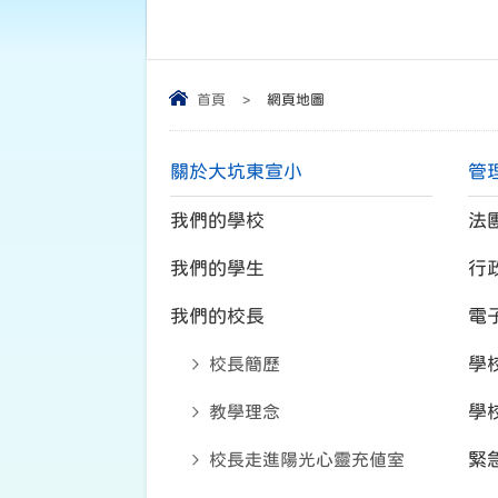
首頁
>
網頁地圖
關於大坑東宣小
管
我們的學校
法
我們的學生
行
我們的校長
電
校長簡歷
學
教學理念
學
校長走進陽光心靈充值室
緊