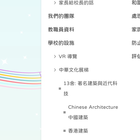
家長給校長的話
和
我們的團隊
處
教職員資料
家
學校的設施
防
VR 導覽
評
中華文化展梯
13舍: 著名建築與近代科
技
Chinese Architecture
中國建築
香港建築