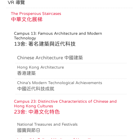
VR 導覽
The Prosperous Staircases
中華文化展梯
Campus 13: Famous Architecture and Modern
Technology
13舍: 著名建築與近代科技
Chinese Architecture 中國建築
Hong Kong Architecture
香港建築
China’s Modern Technological Achievements
中國近代科技成就
Campus 23: Distinctive Characteristics of Chinese and
Hong Kong Cultures
23舍: 中港文化特色
National Treasures and Festivals
國寶與節日