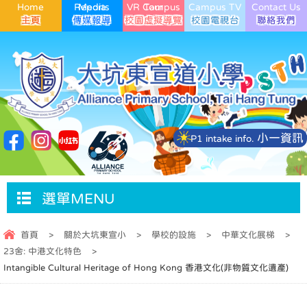
Home
Media Reports
VR Campus Tour
Campus TV
Contact Us
小一資訊
P1 intake info.
選單MENU
首頁
>
關於大坑東宣小
>
學校的設施
>
中華文化展梯
>
23舍: 中港文化特色
>
Intangible Cultural Heritage of Hong Kong 香港文化(非物質文化遺產)