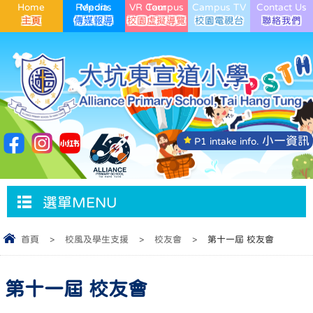
Home
Media Reports
VR Campus Tour
Campus TV
Contact Us
小一資訊
P1 intake info.
選單MENU
首頁
>
校風及學生支援
>
校友會
>
第十一屆 校友會
第十一屆 校友會