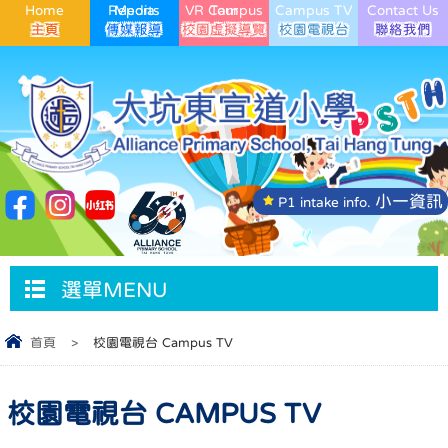
Home
Media Reports
VR Campus Tour
Campus TV
Contact Us
小一資訊
P1 intake info.
選單MENU
首頁
>
校園電視台 Campus TV
校園電視台 CAMPUS TV