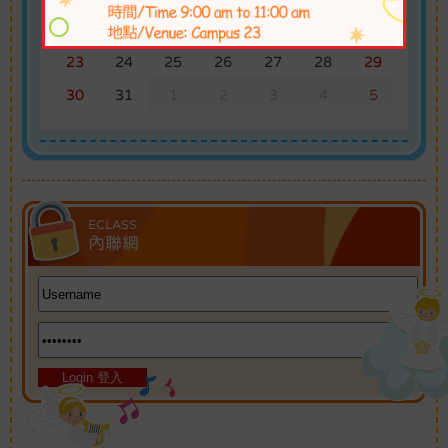
SUN
MON
TUE
WED
THU
FRI
SAT
26
27
28
29
30
31
1
2
3
4
5
6
7
8
9
10
11
12
13
14
15
16
17
18
19
20
21
22
23
24
25
26
27
28
29
30
31
1
2
3
4
5
內聯網