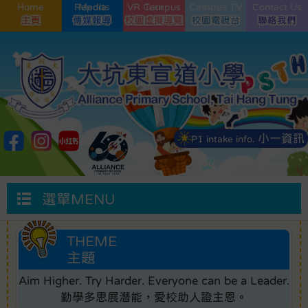
Home
Media Reports
VR Campus Tour
Campus TV
Contact Us
小一資訊
P1 intake info.
選單MENU
THEME
主題
Aim Higher. Try Harder. Everyone can be a Leader.
勤學多思展潛能，愛校助人證主恩。