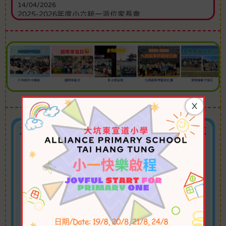
26/05/2026
2025-2026年度小五升中家長會
01/05/2026
2026年5月份第1號通告
14/04/2026
2025-2026年度小六統一派位家長會
01/04/2026
X
2026年4月份第1號通告
碼·閱
校園
九西區學界籃球比賽
家教會親子旅行
2025 Now TV STEM獎勵計
大坑東宣道小學第二屆水運會
榮獲取錄香港資優教育學苑
劃
員
August 2026