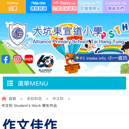
Home
Media Reports
VR Campus Tour
Campus TV
Contact Us
小一資訊
P1 intake info.
選單MENU
首頁
>
本校科目
>
中文科
>
中文科 Student's Work 學生作品
作文佳作