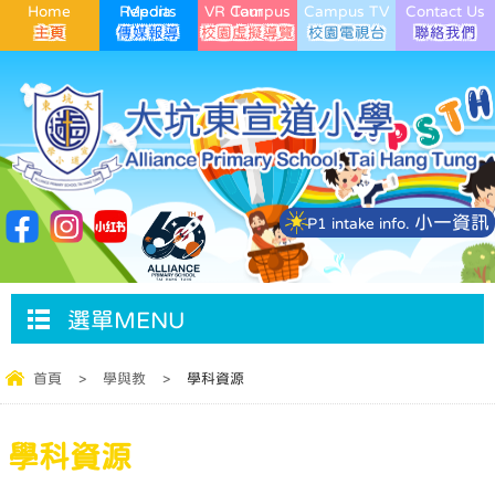
Home
Media Reports
VR Campus Tour
Campus TV
Contact Us
小一資訊
P1 intake info.
選單MENU
首頁
>
學與教
>
學科資源
學科資源