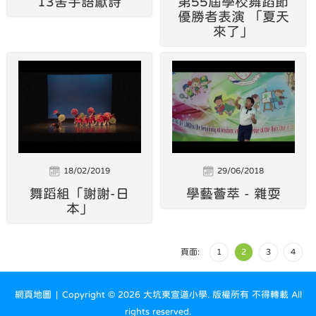
13舍手語獻詩
第55屆學校舞蹈節
優勝者表演 「夏天
來了」
18/02/2019
29/06/2018
舞蹈組「謝謝-日
學藝薈萃 - 雜耍
本」
頁面:
1
2
3
4
網頁地圖
| Copyright ©
2026 大坑東宣道小學. 版權所有 不得轉載 All
rights reserved.