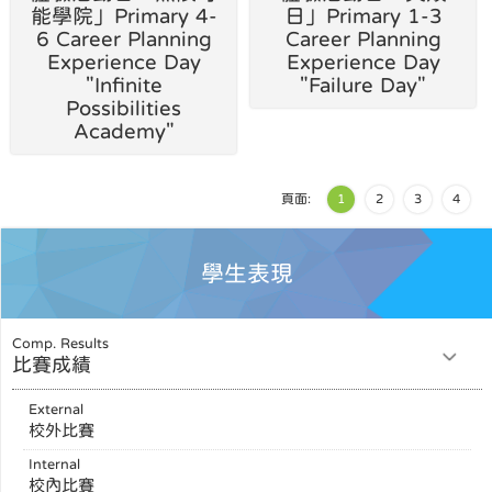
能學院」Primary 4-
日」Primary 1-3
6 Career Planning
Career Planning
Experience Day
Experience Day
"Infinite
"Failure Day"
Possibilities
Academy"
頁面:
1
2
3
4
學生表現
Comp. Results
比賽成績
External
校外比賽
Internal
校內比賽