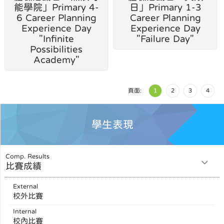
能學院」Primary 4-
日」Primary 1-3
6 Career Planning
Career Planning
Experience Day
Experience Day
"Infinite
"Failure Day"
Possibilities
Academy"
頁面:
1
2
3
4
學生表現
Comp. Results
比賽成績
External
校外比賽
Internal
校內比賽