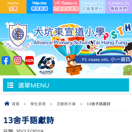
Home
Media Reports
VR Campus Tour
Campus TV
Contact Us
小一資訊
P1 intake info.
選單MENU
首頁
>
學生表現
>
活動影片庫
>
13舍手語獻詩
13舍手語獻詩
日期:
20/12/2019