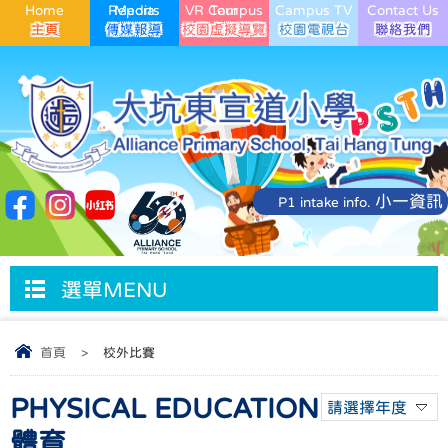
Home
Media Reports
VR Campus Tour
Campus TV
Contact Us
小一資訊
P1 intake info.
選單MENU
首頁
>
校外比賽
PHYSICAL EDUCATION
請選擇年度
體育