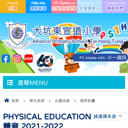
Home
Media Reports
VR Campus Tour
Campus TV
Contact Us
小一資訊
P1 intake info.
選單MENU
首頁
>
學生表現
>
比賽成績
>
校外比賽
PHYSICAL EDUCATION
請選擇年度
體育 2021-2022