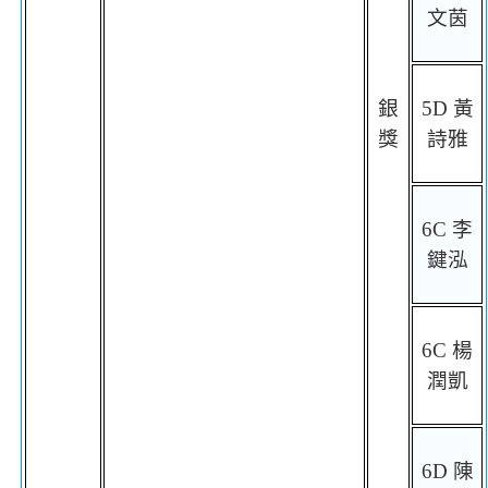
文茵
銀
5D
黃
獎
詩雅
6C
李
鍵泓
6C
楊
潤凱
6D
陳