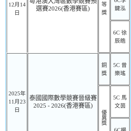
6C
李
粵港澳大灣區數學競賽預
等
12
月
14
選賽
202
6
(
香港賽區
)
鍵泓
獎
日
6C
徐
辰皓
銅
5C
曾
獎
樂瑤
2025
年
泰國國際數學競賽晉級賽
5C
馬
11
月
23
2025 - 2026(
香港賽區
)
文茵
日
優
異
獎
6C
楊