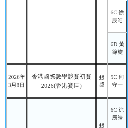
6C
徐
辰皓
6D
黃
錦旋
香港國際數學競賽初賽
2026
年
5C
何
銀
獎
3
月
8
日
守一
2026(
香港賽區
)
6C
徐
辰皓
銀