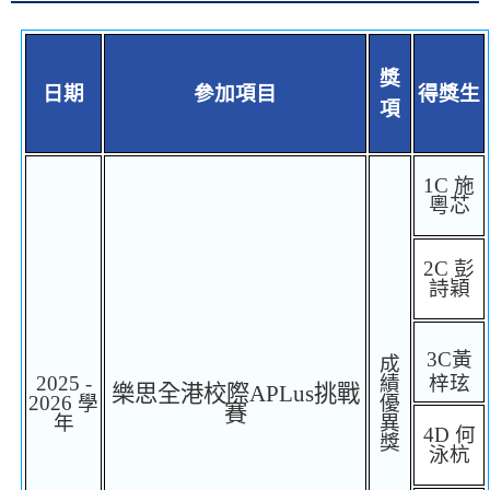
獎
日期
參加項目
得獎生
項
1C
施
粵芯
2C
彭
詩穎
3C
黃
成
2025 -
績
梓玹
樂思全港校際
APLus
挑戰
2026
學
優
賽
年
異
4D
何
獎
泳杭