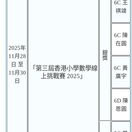
6C
王
祺竣
6C
陳
在圓
2025
年
銀
1
1
月
28
獎
日
至
「第三屆香港小學數學線
6C
黃
11
月
30
上挑戰賽
2025
」
廣宇
日
6D
陳
恩圓