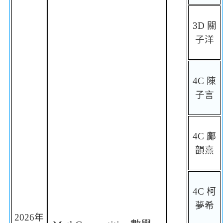
3D
關
子洋
4C
陳
子言
4C
鄺
韻熹
4C
柯
夢希
2026
年