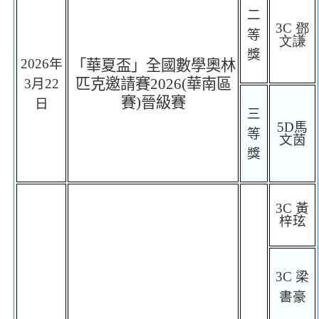
二
3C
鄧
等
文謙
獎
2026
年
「華夏盃」全國數學奧林
匹克邀請賽
2026(
華南區
3
月
22
賽
)
晉級賽
日
三
5D
馬
等
文茵
獎
3C
黃
梓玹
3C
梁
書豪