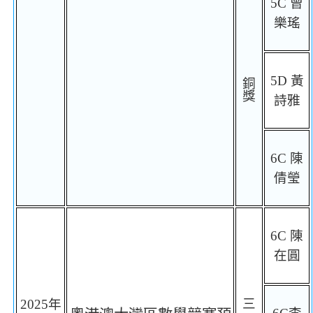
5C
曾
樂瑤
5D
黃
銅
獎
詩雅
6C
陳
倩瑩
6C
陳
在圓
三
2025
年