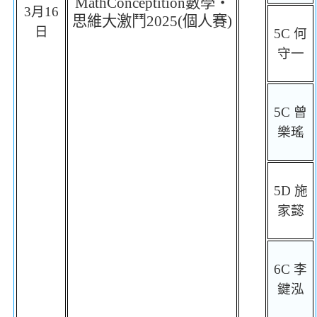
MathConceptition
數學
‧
3
月
16
思維大激鬥
2025(
個人賽
)
日
5C
何
守一
5C
曾
樂瑤
5D
施
家懿
6C
李
鍵泓