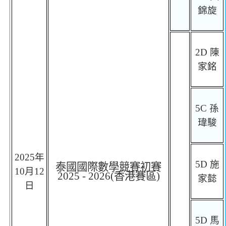
錦旋
2
D
陳
家銘
5C
孫
瑋駿
2025
年
5D
施
泰國國際數學競賽初賽
10
月
12
2025 - 2026(
香港賽區
)
家懿
日
5D
馬