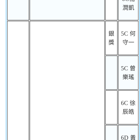
潤凱
銀
5C
何
獎
守一
5C
曾
樂瑤
6C
徐
辰皓
6D
黃