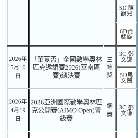
5D
陳
韻兒
6D
黃
錦旋
3C
鄧
2026
年
「華夏盃」全國數學奧林
文謙
三
匹克邀請賽
202
6
(
華南區
5
月
10
等
賽
)
總決賽
獎
5D
馬
日
文茵
2026
年
20
26
亞洲國際數學奧林匹
銅
3C
鄧
克公開賽
(AIMO Open)
晉
4
月
19
文謙
獎
級賽
日