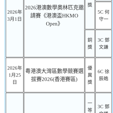
獎
2026
港澳數學奧林匹克邀
2026
年
5C
何
請賽《
港澳盃
HKMO
3
月
1
日
守一
Open
》
銅
3C
鄧
獎
文謙
2026
年
優
粵港澳大灣區數學競賽選
6C
徐
1
月
25
異
辰皓
拔賽
2026(
香港賽區
)
日
獎
一
3C
鄧
等