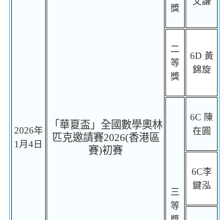
文謙
獎
二
6D
黃
等
錦旋
獎
6C
陳
「華夏盃」全國數學奧林
2026
年
在圓
匹克邀請賽
2026(
香港區
1
月
4
日
賽
)
初賽
6C
李
鍵泓
三
等
獎