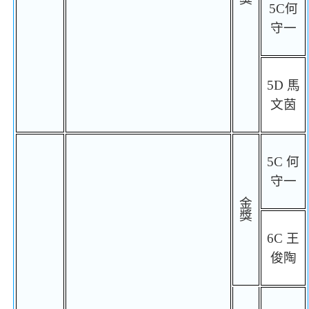
5C
何
守一
5D
馬
文茵
5C
何
守一
金
獎
6C
王
俊陶