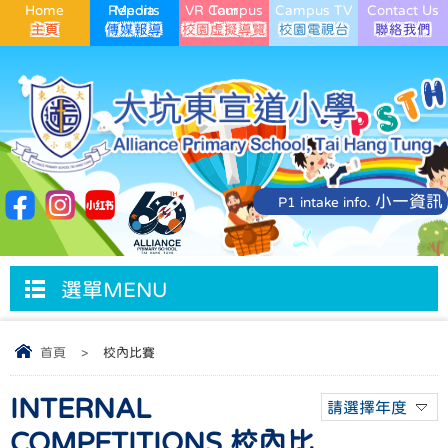
Home
Media Reports
VR Campus Tour
Campus TV
Contact Us
小一資訊
P1 intake info.
選單MENU
首頁
>
校內比賽
INTERNAL
請選擇年度
COMPETITIONS 校內比