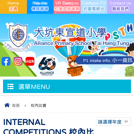
Home
Media Reports
VR Campus Tour
Campus TV
Contact Us
小一資訊
P1 intake info.
選單MENU
首頁
>
校內比賽
INTERNAL
請選擇年度
COMPETITIONS 校內比