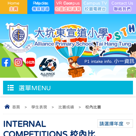
Home
Media Reports
VR Campus Tour
Campus TV
Contact Us
小一資訊
P1 intake info.
選單MENU
首頁
>
學生表現
>
比賽成績
>
校內比賽
INTERNAL
請選擇年度
COMPETITIONS 校內比