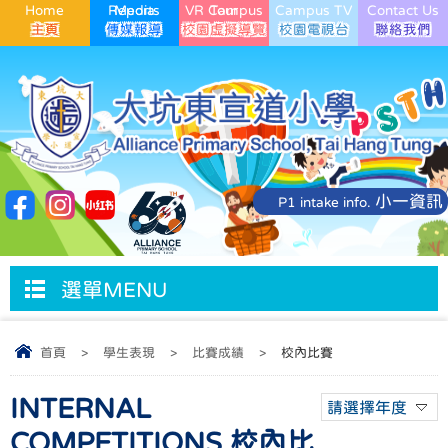
Home
Media Reports
VR Campus Tour
Campus TV
Contact Us
小一資訊
P1 intake info.
選單MENU
首頁
>
學生表現
>
比賽成績
>
校內比賽
INTERNAL
請選擇年度
COMPETITIONS 校內比