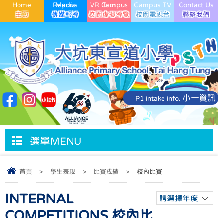
Home
Media Reports
VR Campus Tour
Campus TV
Contact Us
小一資訊
P1 intake info.
選單MENU
首頁
>
學生表現
>
比賽成績
>
校內比賽
INTERNAL
請選擇年度
COMPETITIONS 校內比