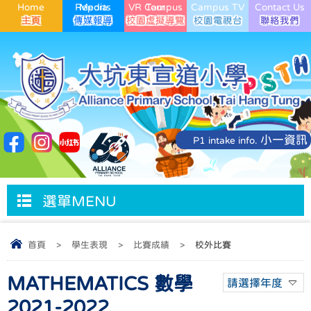
Home
Media Reports
VR Campus Tour
Campus TV
Contact Us
小一資訊
P1 intake info.
選單MENU
首頁
>
學生表現
>
比賽成績
>
校外比賽
MATHEMATICS 數學
請選擇年度
2021-2022