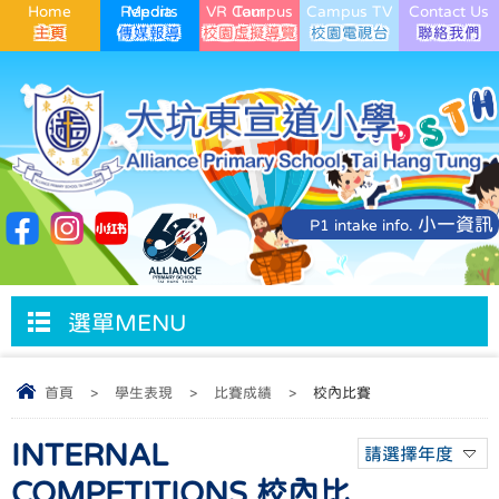
Home
Media Reports
VR Campus Tour
Campus TV
Contact Us
小一資訊
P1 intake info.
選單MENU
首頁
>
學生表現
>
比賽成績
>
校內比賽
INTERNAL
請選擇年度
COMPETITIONS 校內比