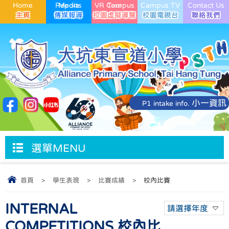
Home
Media Reports
VR Campus Tour
Campus TV
Contact Us
小一資訊
P1 intake info.
選單MENU
首頁
>
學生表現
>
比賽成績
>
校內比賽
INTERNAL
請選擇年度
COMPETITIONS 校內比