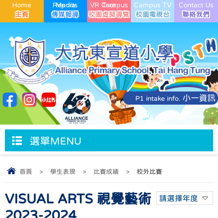
Home
Media Reports
VR Campus Tour
Campus TV
Contact Us
小一資訊
P1 intake info.
選單MENU
首頁
>
學生表現
>
比賽成績
>
校外比賽
VISUAL ARTS 視覺藝術
請選擇年度
2023-2024