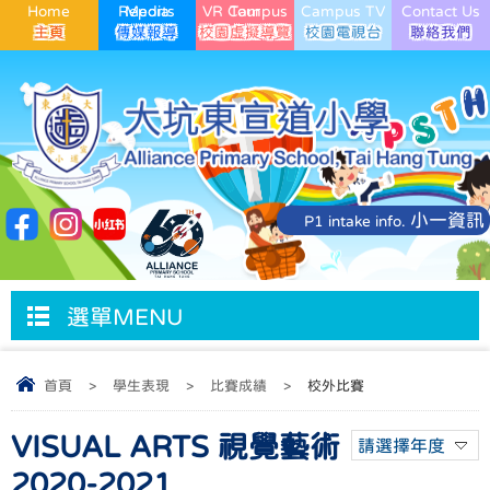
Home
Media Reports
VR Campus Tour
Campus TV
Contact Us
小一資訊
P1 intake info.
選單MENU
首頁
>
學生表現
>
比賽成績
>
校外比賽
VISUAL ARTS 視覺藝術
請選擇年度
2020-2021