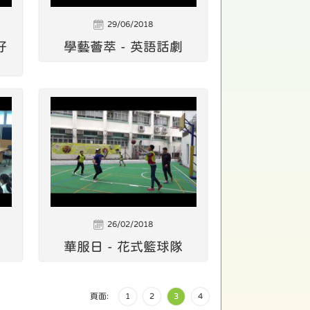
29/06/2018
好
學藝薈萃 - 英語話劇
26/02/2018
華服日 - 花式籃球隊
頁面:
1
2
3
4