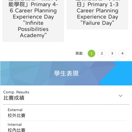
能學院」Primary 4-
日」Primary 1-3
6 Career Planning
Career Planning
Experience Day
Experience Day
"Infinite
"Failure Day"
Possibilities
Academy"
頁面:
1
2
3
4
學生表現
Comp. Results
比賽成績
External
校外比賽
Internal
校內比賽