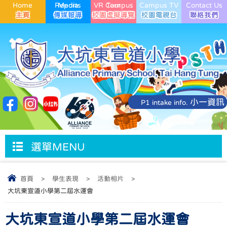
Home
Media Reports
VR Campus Tour
Campus TV
Contact Us
小一資訊
P1 intake info.
選單MENU
首頁
>
學生表現
>
活動相片
>
大坑東宣道小學第二屆水運會
大坑東宣道小學第二屆水運會