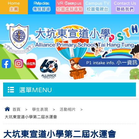
Home
Media Reports
VR Campus Tour
Campus TV
Contact Us
小一資訊
P1 intake info.
選單MENU
首頁
>
學生表現
>
活動相片
>
大坑東宣道小學第二屆水運會
大坑東宣道小學第二屆水運會