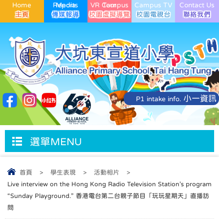
Home
Media Reports
VR Campus Tour
Campus TV
Contact Us
小一資訊
P1 intake info.
選單MENU
首頁
>
學生表現
>
活動相片
>
Live interview on the Hong Kong Radio Television Station’s program
“Sunday Playground.” 香港電台第二台親子節目「玩玩星期天」直播訪
問