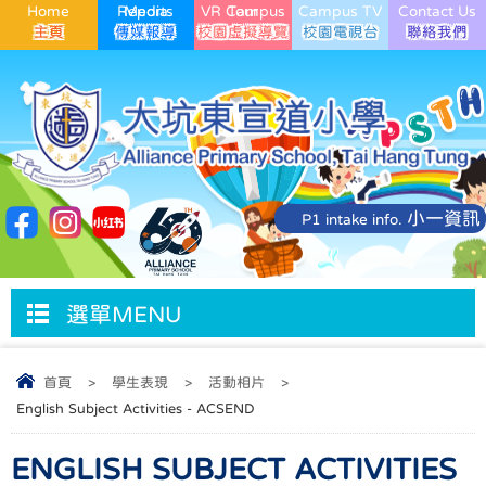
Home
Media Reports
VR Campus Tour
Campus TV
Contact Us
小一資訊
P1 intake info.
選單MENU
首頁
>
學生表現
>
活動相片
>
English Subject Activities - ACSEND
ENGLISH SUBJECT ACTIVITIES