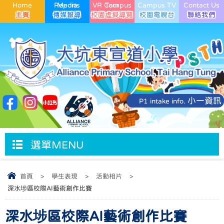
Home
Media Reports
VR Campus Tour
Campus TV
Contact Us
小一資訊
P1 intake info.
選單MENU
首頁
>
學生表現
>
活動相片
>
深水埗區校際AI藝術創作比賽
深水埗區校際AI藝術創作比賽