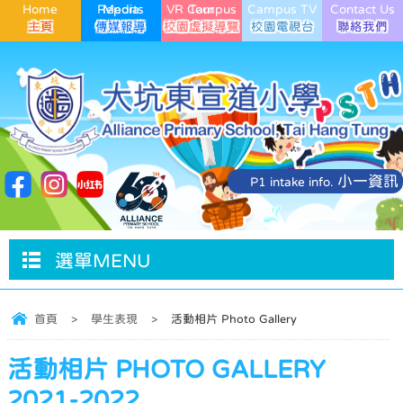
Home
Media Reports
VR Campus Tour
Campus TV
Contact Us
小一資訊
P1 intake info.
選單MENU
首頁
>
學生表現
>
活動相片 Photo Gallery
活動相片 PHOTO GALLERY
2021-2022